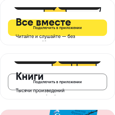
399 ₽ в мес
21 ₽ в день
Все вместе
Подключить в приложении
Читайте и слушайте — без
ограничений*
299 ₽ в мес
14 ₽ в день
Книги
Подключить в приложении
Тысячи произведений
с доступом офлайн