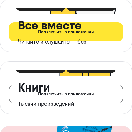
399 ₽ в мес
21 ₽ в день
Все вместе
Подключить в приложении
Читайте и слушайте — без
ограничений*
299 ₽ в мес
14 ₽ в день
Книги
Подключить в приложении
Тысячи произведений
с доступом офлайн