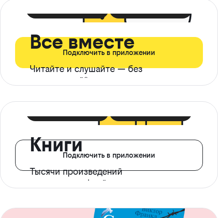
399 ₽ в мес
21 ₽ в день
Все вместе
Подключить в приложении
Читайте и слушайте — без
ограничений*
299 ₽ в мес
14 ₽ в день
Книги
Подключить в приложении
Тысячи произведений
с доступом офлайн