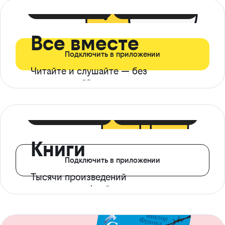
399 ₽ в мес
21 ₽ в день
Все вместе
Подключить в приложении
Читайте и слушайте — без
ограничений*
299 ₽ в мес
14 ₽ в день
Книги
Подключить в приложении
Тысячи произведений
с доступом офлайн