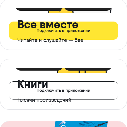
399 ₽ в мес
21 ₽ в день
Все вместе
Подключить в приложении
Читайте и слушайте — без
ограничений*
299 ₽ в мес
14 ₽ в день
Книги
Подключить в приложении
Тысячи произведений
с доступом офлайн