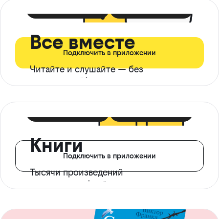
399 ₽ в мес
21 ₽ в день
Все вместе
Подключить в приложении
Читайте и слушайте — без
ограничений*
299 ₽ в мес
14 ₽ в день
Книги
Подключить в приложении
Тысячи произведений
с доступом офлайн