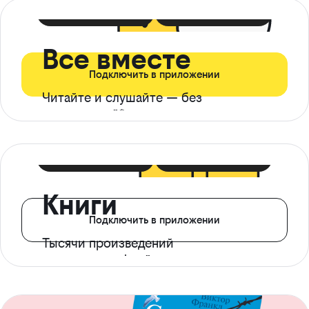
399 ₽ в мес
21 ₽ в день
Все вместе
Подключить в приложении
Читайте и слушайте — без
ограничений*
299 ₽ в мес
14 ₽ в день
Книги
Подключить в приложении
Тысячи произведений
с доступом офлайн