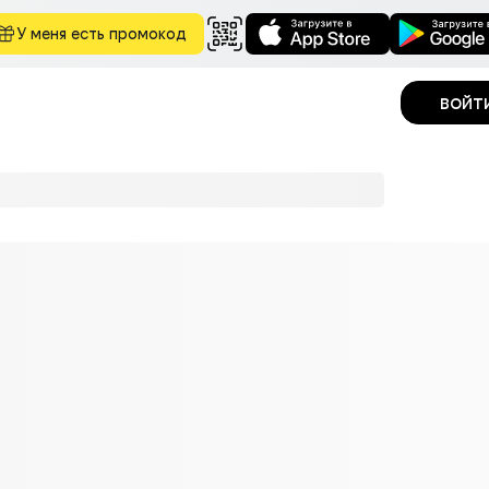
У меня есть промокод
войт