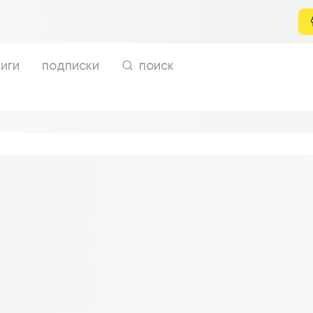
иги
подписки
поиск