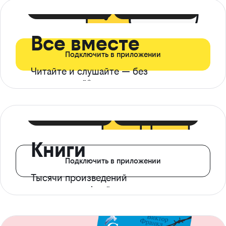
399 ₽ в мес
21 ₽ в день
Все вместе
Подключить в приложении
Читайте и слушайте — без
ограничений*
299 ₽ в мес
14 ₽ в день
Книги
Подключить в приложении
Тысячи произведений
с доступом офлайн