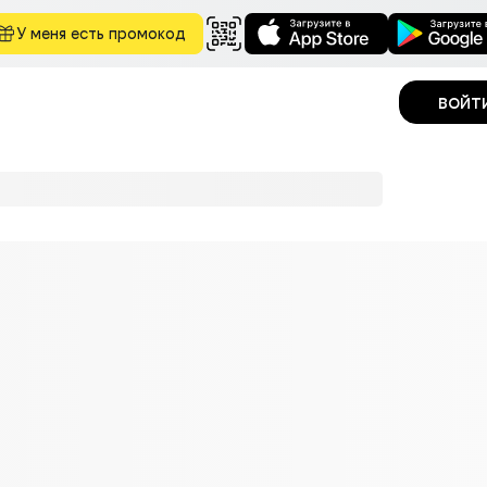
У меня есть промокод
войт