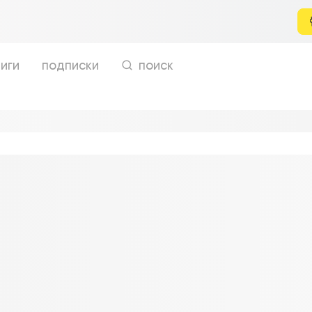
иги
подписки
поиск