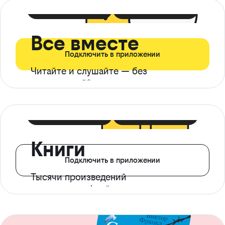
399 ₽ в мес
21 ₽ в день
Все вместе
Подключить в приложении
Читайте и слушайте — без
ограничений*
299 ₽ в мес
14 ₽ в день
Книги
Подключить в приложении
Тысячи произведений
с доступом офлайн