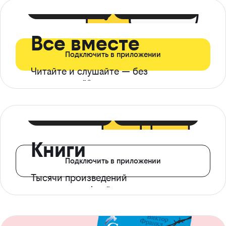
399 ₽ в мес
21 ₽ в день
Все вместе
Подключить в приложении
Читайте и слушайте — без
ограничений*
299 ₽ в мес
14 ₽ в день
Книги
Подключить в приложении
Тысячи произведений
с доступом офлайн