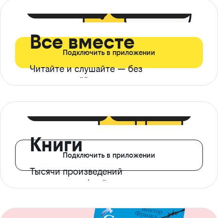
399 ₽ в мес
21 ₽ в день
Все вместе
Подключить в приложении
Читайте и слушайте — без
ограничений*
299 ₽ в мес
14 ₽ в день
Книги
Подключить в приложении
Тысячи произведений
с доступом офлайн