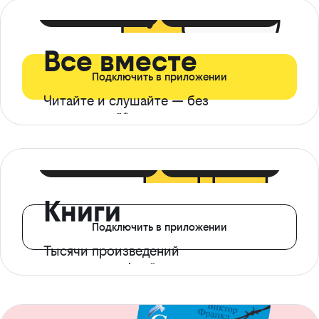
399 ₽ в мес
21 ₽ в день
Все вместе
Подключить в приложении
Читайте и слушайте — без
ограничений*
299 ₽ в мес
14 ₽ в день
Книги
Подключить в приложении
Тысячи произведений
с доступом офлайн