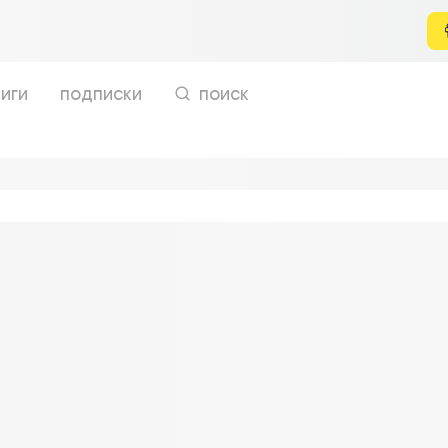
иги
подписки
поиск