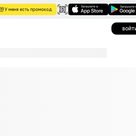
У меня есть промокод
войт