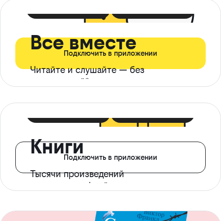
399 ₽ в мес
21 ₽ в день
Все вместе
Подключить в приложении
Читайте и слушайте — без
ограничений*
299 ₽ в мес
14 ₽ в день
Книги
Подключить в приложении
Тысячи произведений
с доступом офлайн