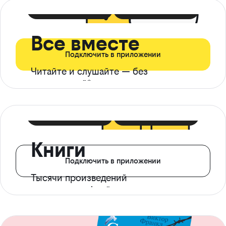
399 ₽ в мес
21 ₽ в день
Все вместе
Подключить в приложении
Читайте и слушайте — без
ограничений*
299 ₽ в мес
14 ₽ в день
Книги
Подключить в приложении
Тысячи произведений
с доступом офлайн