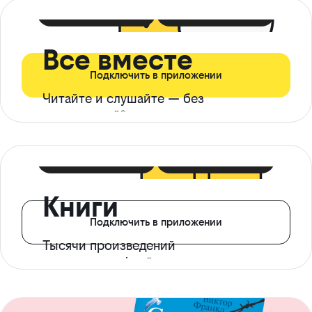
399 ₽ в мес
21 ₽ в день
Все вместе
Подключить в приложении
Читайте и слушайте — без
ограничений*
299 ₽ в мес
14 ₽ в день
Книги
Подключить в приложении
Тысячи произведений
с доступом офлайн