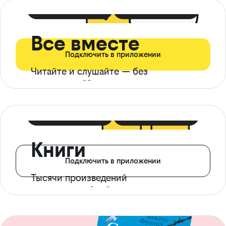
399 ₽ в мес
21 ₽ в день
Все вместе
Подключить в приложении
Читайте и слушайте — без
ограничений*
299 ₽ в мес
14 ₽ в день
Книги
Подключить в приложении
Тысячи произведений
с доступом офлайн