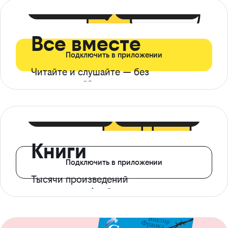
399 ₽ в мес
21 ₽ в день
Все вместе
Подключить в приложении
Читайте и слушайте — без
ограничений*
299 ₽ в мес
14 ₽ в день
Книги
Подключить в приложении
Тысячи произведений
с доступом офлайн