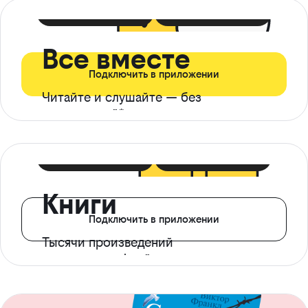
399 ₽ в мес
21 ₽ в день
Все вместе
Подключить в приложении
Читайте и слушайте — без
ограничений*
299 ₽ в мес
14 ₽ в день
Книги
Подключить в приложении
Тысячи произведений
с доступом офлайн