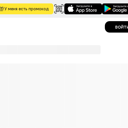
У меня есть промокод
войт