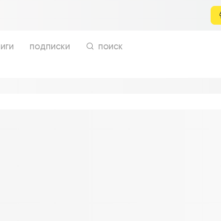
иги
подписки
поиск