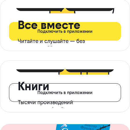
399 ₽ в мес
21 ₽ в день
Все вместе
Подключить в приложении
Читайте и слушайте — без
ограничений*
299 ₽ в мес
14 ₽ в день
Книги
Подключить в приложении
Тысячи произведений
с доступом офлайн