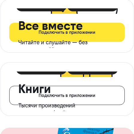
399 ₽ в мес
21 ₽ в день
Все вместе
Подключить в приложении
Читайте и слушайте — без
ограничений*
299 ₽ в мес
14 ₽ в день
Книги
Подключить в приложении
Тысячи произведений
с доступом офлайн