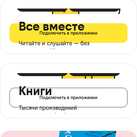
399 ₽ в мес
21 ₽ в день
Все вместе
Подключить в приложении
Читайте и слушайте — без
ограничений*
299 ₽ в мес
14 ₽ в день
Книги
Подключить в приложении
Тысячи произведений
с доступом офлайн