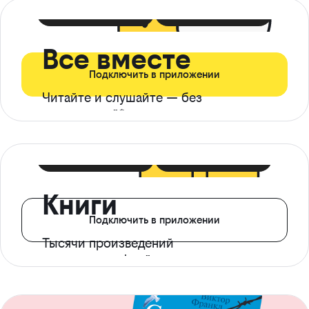
399 ₽ в мес
21 ₽ в день
Все вместе
Подключить в приложении
Читайте и слушайте — без
ограничений*
299 ₽ в мес
14 ₽ в день
Книги
Подключить в приложении
Тысячи произведений
с доступом офлайн