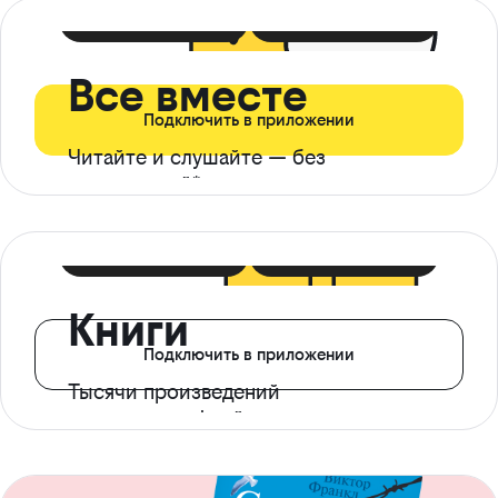
399 ₽ в мес
21 ₽ в день
Все вместе
Подключить в приложении
Читайте и слушайте — без
ограничений*
299 ₽ в мес
14 ₽ в день
Книги
Подключить в приложении
Тысячи произведений
с доступом офлайн