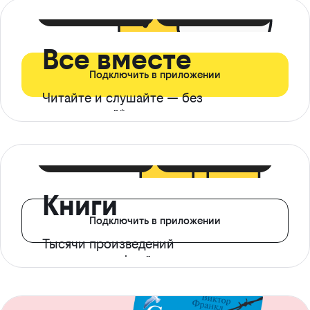
399 ₽ в мес
21 ₽ в день
Все вместе
Подключить в приложении
Читайте и слушайте — без
ограничений*
299 ₽ в мес
14 ₽ в день
Книги
Подключить в приложении
Тысячи произведений
с доступом офлайн