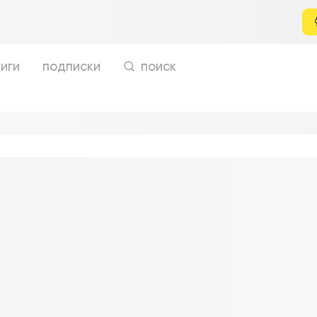
иги
подписки
поиск