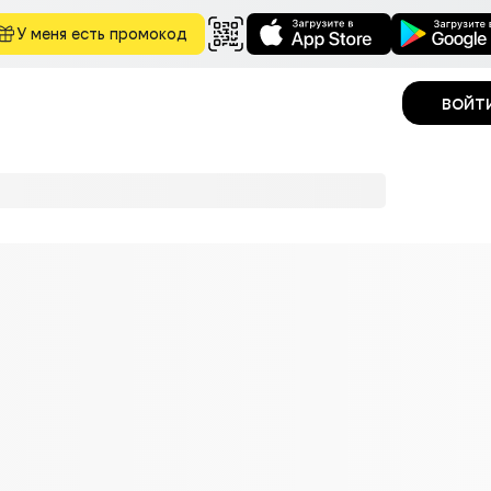
У меня есть промокод
войт