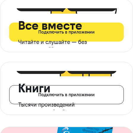
399 ₽ в мес
21 ₽ в день
Все вместе
Подключить в приложении
Читайте и слушайте — без
ограничений*
299 ₽ в мес
14 ₽ в день
Книги
Подключить в приложении
Тысячи произведений
с доступом офлайн