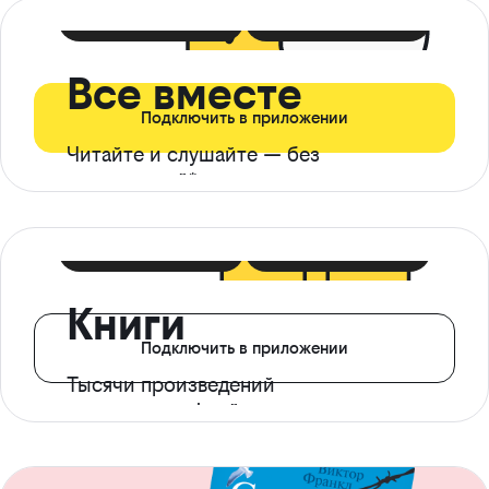
399 ₽ в мес
21 ₽ в день
Все вместе
Подключить в приложении
Читайте и слушайте — без
ограничений*
299 ₽ в мес
14 ₽ в день
Книги
Подключить в приложении
Тысячи произведений
с доступом офлайн