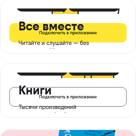
399 ₽ в мес
21 ₽ в день
Все вместе
Подключить в приложении
Читайте и слушайте — без
ограничений*
299 ₽ в мес
14 ₽ в день
Книги
Подключить в приложении
Тысячи произведений
с доступом офлайн