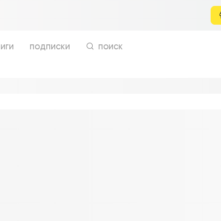
иги
подписки
поиск