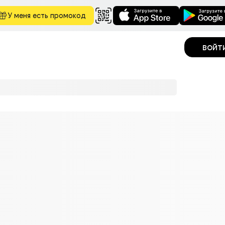
У меня есть промокод
войт