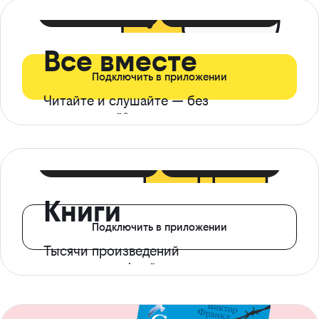
399 ₽ в мес
21 ₽ в день
Все вместе
Подключить в приложении
Читайте и слушайте — без
ограничений*
299 ₽ в мес
14 ₽ в день
Книги
Подключить в приложении
Тысячи произведений
с доступом офлайн