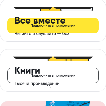
399 ₽ в мес
21 ₽ в день
Все вместе
Подключить в приложении
Читайте и слушайте — без
ограничений*
299 ₽ в мес
14 ₽ в день
Книги
Подключить в приложении
Тысячи произведений
с доступом офлайн