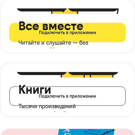
399 ₽ в мес
21 ₽ в день
Все вместе
Подключить в приложении
Читайте и слушайте — без
ограничений*
299 ₽ в мес
14 ₽ в день
Книги
Подключить в приложении
Тысячи произведений
с доступом офлайн