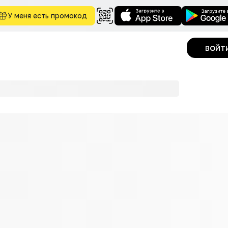
У меня есть промокод
войт