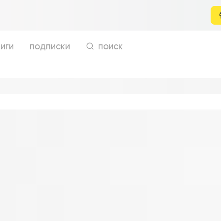
иги
подписки
поиск