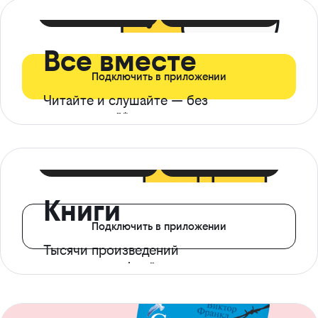
399 ₽ в мес
21 ₽ в день
Все вместе
Подключить в приложении
Читайте и слушайте — без
ограничений*
299 ₽ в мес
14 ₽ в день
Книги
Подключить в приложении
Тысячи произведений
с доступом офлайн