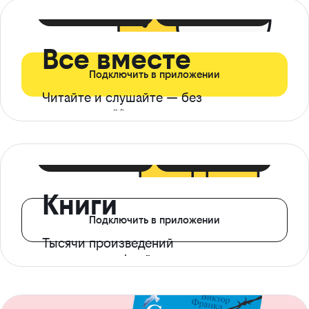
399 ₽ в мес
21 ₽ в день
Все вместе
Подключить в приложении
Читайте и слушайте — без
ограничений*
299 ₽ в мес
14 ₽ в день
Книги
Подключить в приложении
Тысячи произведений
с доступом офлайн