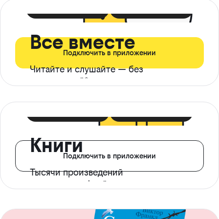
399 ₽ в мес
21 ₽ в день
Все вместе
Подключить в приложении
Читайте и слушайте — без
ограничений*
299 ₽ в мес
14 ₽ в день
Книги
Подключить в приложении
Тысячи произведений
с доступом офлайн