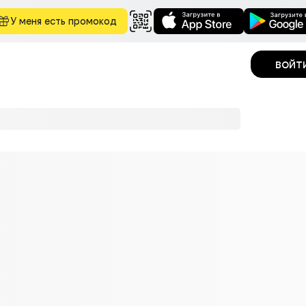
У меня есть промокод
войт