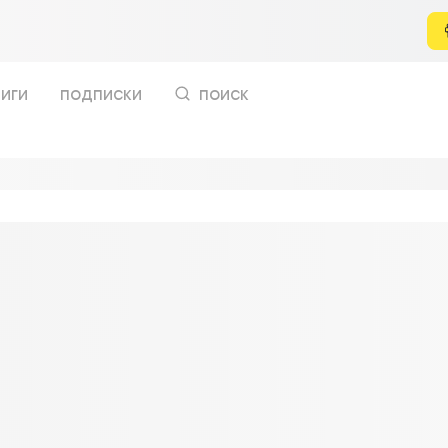
иги
подписки
поиск