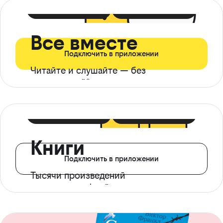
399 ₽ в мес
21 ₽ в день
Все вместе
Подключить в приложении
Читайте и слушайте — без
ограничений*
299 ₽ в мес
14 ₽ в день
Книги
Подключить в приложении
Тысячи произведений
с доступом офлайн