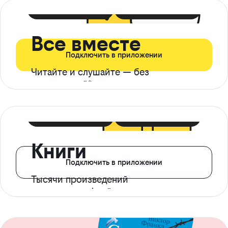
399 ₽ в мес
21 ₽ в день
Все вместе
Подключить в приложении
Читайте и слушайте — без
ограничений*
299 ₽ в мес
14 ₽ в день
Книги
Подключить в приложении
Тысячи произведений
с доступом офлайн