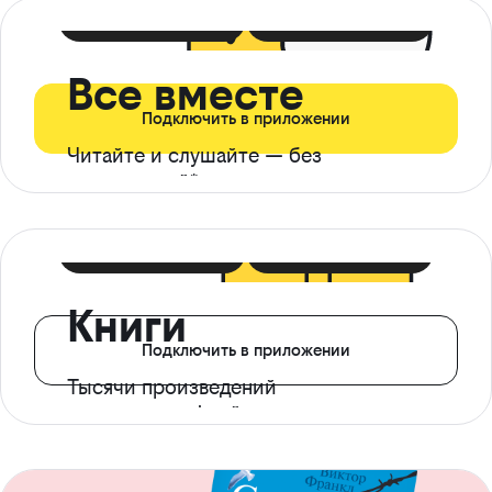
399 ₽ в мес
21 ₽ в день
Все вместе
Подключить в приложении
Читайте и слушайте — без
ограничений*
299 ₽ в мес
14 ₽ в день
Книги
Подключить в приложении
Тысячи произведений
с доступом офлайн