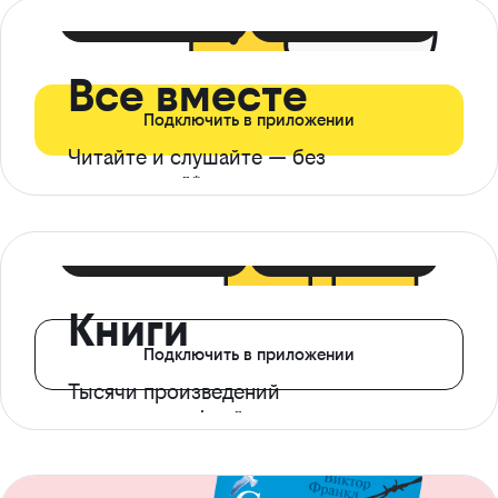
399 ₽ в мес
21 ₽ в день
Все вместе
Подключить в приложении
Читайте и слушайте — без
ограничений*
299 ₽ в мес
14 ₽ в день
Книги
Подключить в приложении
Тысячи произведений
с доступом офлайн