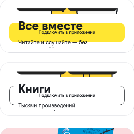
399 ₽ в мес
21 ₽ в день
Все вместе
Подключить в приложении
Читайте и слушайте — без
ограничений*
299 ₽ в мес
14 ₽ в день
Книги
Подключить в приложении
Тысячи произведений
с доступом офлайн