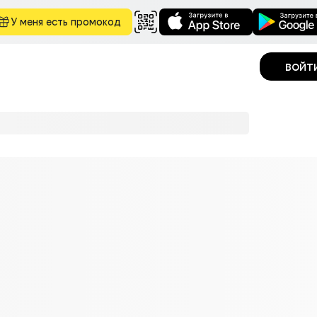
У меня есть промокод
войт