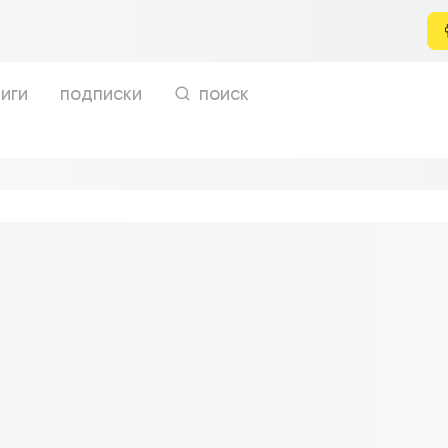
иги
подписки
поиск