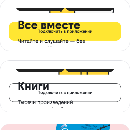
399 ₽ в мес
21 ₽ в день
Все вместе
Подключить в приложении
Читайте и слушайте — без
ограничений*
299 ₽ в мес
14 ₽ в день
Книги
Подключить в приложении
Тысячи произведений
с доступом офлайн