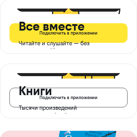
399 ₽ в мес
21 ₽ в день
Все вместе
Подключить в приложении
Читайте и слушайте — без
ограничений*
299 ₽ в мес
14 ₽ в день
Книги
Подключить в приложении
Тысячи произведений
с доступом офлайн