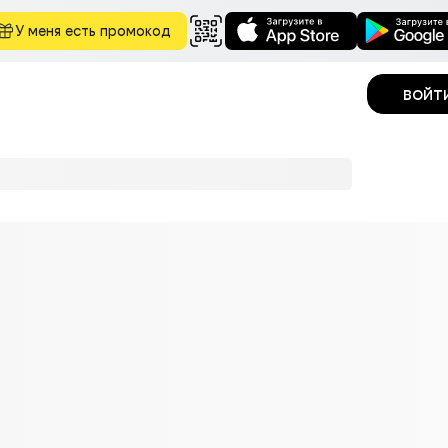
У меня есть промокод
войт