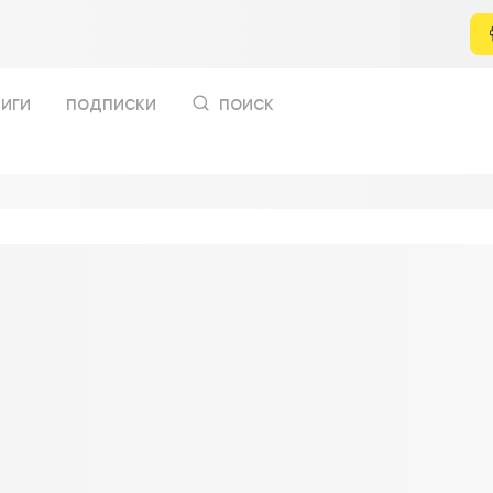
иги
подписки
поиск